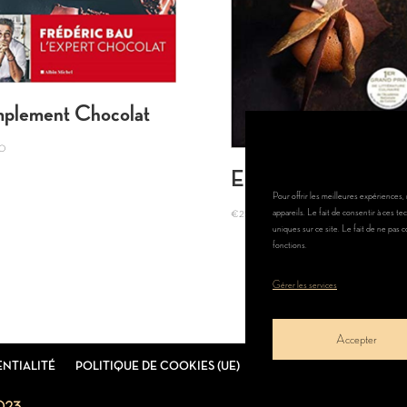
mplement Chocolat
00
Envies Chocolat
Pour offrir les meilleures expériences,
appareils. Le fait de consentir à ces 
€
25,90
uniques sur ce site. Le fait de ne pas 
fonctions.
Gérer les services
Accepter
ENTIALITÉ
POLITIQUE DE COOKIES (UE)
MENTIONS LÉGALES
C
023