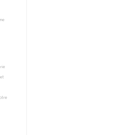
yme
rie
 et
otre