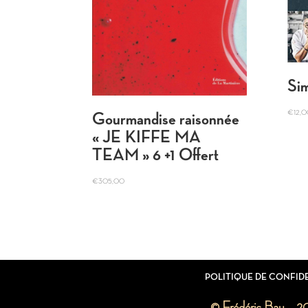
Si
€
12,
Gourmandise raisonnée
« JE KIFFE MA
TEAM » 6 +1 Offert
€
305,00
POLITIQUE DE CONFID
© Frédéric Bau – 2