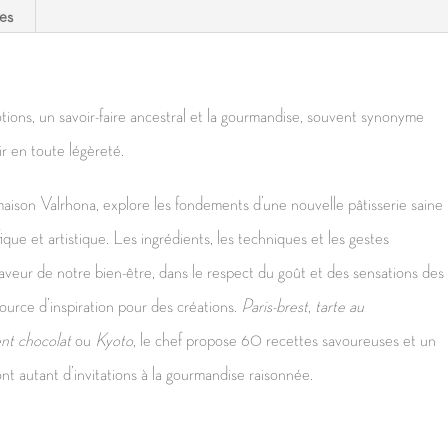
res
tions, un savoir-faire ancestral et la gourmandise, souvent synonyme
r en toute légèreté.
maison Valrhona, explore les fondements d’une nouvelle pâtisserie saine
que et artistique. Les ingrédients, les techniques et les gestes
faveur de notre bien-être, dans le respect du goût et des sensations des
source d’inspiration pour des créations.
Paris-brest
,
tarte au
nt chocolat
ou
Kyoto
, le chef propose 60 recettes savoureuses et un
ont autant d’invitations à la gourmandise raisonnée.