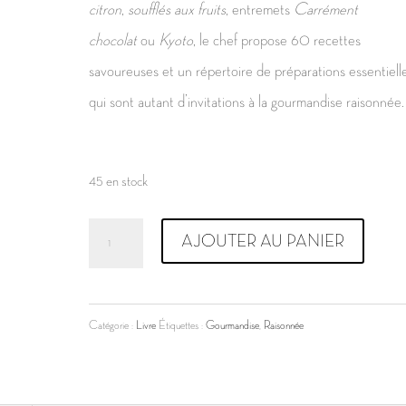
citron
,
soufflés aux fruits
, entremets
Carrément
chocolat
ou
Kyoto
, le chef propose 60 recettes
savoureuses et un répertoire de préparations essentielle
qui sont autant d’invitations à la gourmandise raisonnée.
45 en stock
quantité
AJOUTER AU PANIER
de
GOURMANDISE
Raisonnée
Catégorie :
Livre
Étiquettes :
Gourmandise
,
Raisonnée