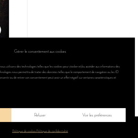
Gérer le consentement aux cookies
 nous utilisons des technologies telles que les cookies pour stocker et/ou accéder aux informations des
technologies nous permettra de traiter des données telles que le comportement de navigation ou les ID
consentir ou de retirer son consentement peut avoir un effet négatif sur certaines caractéristiques et
Refuser
Voir les préférences
ONDITIONS GÉNÉRALES
Politique de cookies
Politique de confidentialité
Patissé par