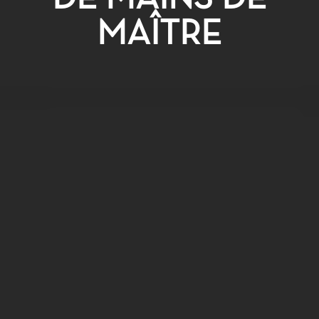
MAÎTRE