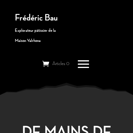
Frédéric Bau
Explorateur pâtissier de la
Maison Valrhona
Articles 0
DE MAINS DE