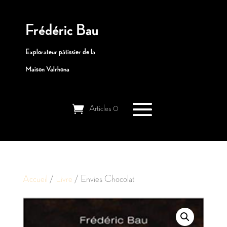
Frédéric Bau
Explorateur pâtissier de la
Maison Valrhona
Articles 0
Accueil
/
Livre
/ Envies Chocolat