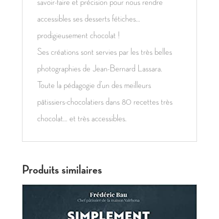
savoir-faire et précision pour nous rendre
accessibles ses desserts fétiches…
prodigieusement chocolat !
Ses créations sont servies par les très belles
photographies de Jean-Bernard Lassara.
Toute la pédagogie d’un des meilleurs
pâtissiers-chocolatiers dans 80 recettes très
chocolat… et très accessibles.
Produits similaires